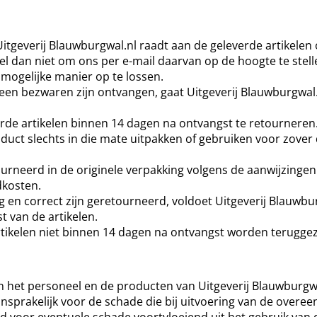
 Uitgeverij Blauwburgwal.nl raadt aan de geleverde artikele
el dan niet om ons per e-mail daarvan op de hoogte te stell
 mogelijke manier op te lossen.
een bezwaren zijn ontvangen, gaat Uitgeverij Blauwburgwal.n
erde artikelen binnen 14 dagen na ontvangst te retourneren.
oduct slechts in die mate uitpakken of gebruiken voor zove
neerd in de originele verpakking volgens de aanwijzingen di
dkosten.
g en correct zijn geretourneerd, voldoet Uitgeverij Blauwbur
t van de artikelen.
rtikelen niet binnen 14 dagen na ontvangst worden terugge
n het personeel en de producten van Uitgeverij Blauwburgwal.
ansprakelijk voor de schade die bij uitvoering van de over
d voor eventuele schade voortvloeiend uit het gebruik van 