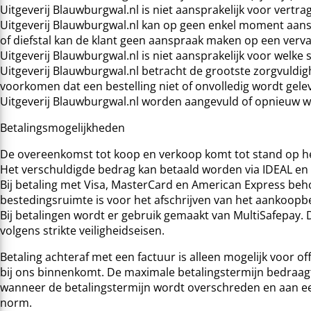
Uitgeverij Blauwburgwal.nl is niet aansprakelijk voor vert
Uitgeverij Blauwburgwal.nl kan op geen enkel moment aansp
of diefstal kan de klant geen aanspraak maken op een verva
Uitgeverij Blauwburgwal.nl is niet aansprakelijk voor welk
Uitgeverij Blauwburgwal.nl betracht de grootste zorgvuldig
voorkomen dat een bestelling niet of onvolledig wordt gele
Uitgeverij Blauwburgwal.nl worden aangevuld of opnieuw 
Betalingsmogelijkheden
De overeenkomst tot koop en verkoop komt tot stand op he
Het verschuldigde bedrag kan betaald worden via IDEAL e
Bij betaling met Visa, MasterCard en American Express behou
bestedingsruimte is voor het afschrijven van het aankoopbe
Bij betalingen wordt er gebruik gemaakt van MultiSafepay.
volgens strikte veiligheidseisen.
Betaling achteraf met een factuur is alleen mogelijk voor of
bij ons binnenkomt. De maximale betalingstermijn bedraagt
wanneer de betalingstermijn wordt overschreden en aan ee
norm.