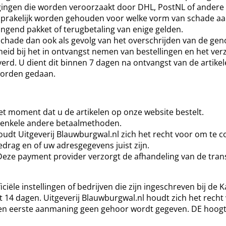
ragingen die worden veroorzaakt door DHL, PostNL of andere
rakelijk worden gehouden voor welke vorm van schade aan o
ngend pakket of terugbetaling van enige gelden.
e schade dan ook als gevolg van het overschrijden van de ge
heid bij het in ontvangst nemen van bestellingen en het ve
verd. U dient dit binnen 7 dagen na ontvangst van de artike
worden gedaan.
t moment dat u de artikelen op onze website bestelt.
n enkele andere betaalmethoden.
dt Uitgeverij Blauwburgwal.nl zich het recht voor om te con
drag en of uw adresgegevens juist zijn.
 Deze payment provider verzorgt de afhandeling van de tran
ficiële instellingen of bedrijven die zijn ingeschreven bij 
 14 dagen. Uitgeverij Blauwburgwal.nl houdt zich het recht
n eerste aanmaning geen gehoor wordt gegeven. DE hoogte 