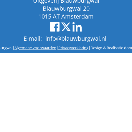
Uitgeverij Blauwburgwal
Blauwburgwal 20
1015 AT Amsterdam
E-mail:
info@blauwburgwal.nl
burgwal
|
Algemene voorwaarden
|
Privacyverklaring
|
Design & Realisatie doo