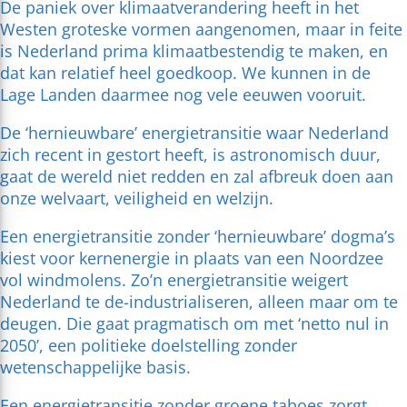
De paniek over klimaatverandering heeft in het
Westen groteske vormen aangenomen, maar in feite
is Nederland prima klimaatbestendig te maken, en
dat kan relatief heel goedkoop. We kunnen in de
Lage Landen daarmee nog vele eeuwen vooruit.
De ‘hernieuwbare’ energietransitie waar Nederland
zich recent in gestort heeft, is astronomisch duur,
gaat de wereld niet redden en zal afbreuk doen aan
onze welvaart, veiligheid en welzijn.
Een energietransitie zonder ‘hernieuwbare’ dogma’s
kiest voor kernenergie in plaats van een Noordzee
vol windmolens. Zo’n energietransitie weigert
Nederland te de-industrialiseren, alleen maar om te
deugen. Die gaat pragmatisch om met ‘netto nul in
2050’, een politieke doelstelling zonder
wetenschappelijke basis.
Een energietransitie zonder groene taboes zorgt